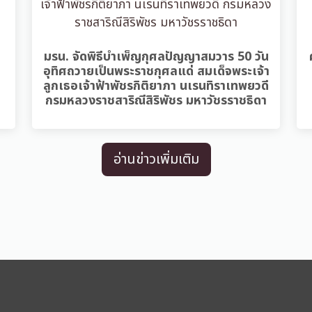
มรน. จัดพิธีบำเพ็ญกุศลปัญญาสมวาร 50 วัน
อุทิศถวายเป็นพระราชกุศลแด่ สมเด็จพระเจ้า
ลูกเธอเจ้าฟ้าพัชรกิติยาภา นเรนทิราเทพยวดี
กรมหลวงราชสาริณีสิริพัชร มหาวัชรราชธิดา
อ่านข่าวเพิ่มเติม