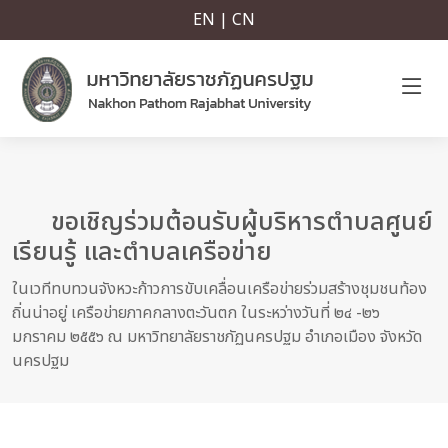
EN | CN
ขอเชิญร่วมต้อนรับผู้บริหารตำบลศูนย์
เรียนรู้ และตำบลเครือข่าย
ในเวทีทบทวนจังหวะก้าวการขับเคลื่อนเครือข่ายร่วมสร้างชุมชนท้อง
ถิ่นน่าอยู่ เครือข่ายภาคกลางตะวันตก ในระหว่างวันที่ ๒๔ -๒๖
มกราคม ๒๕๕๖ ณ มหาวิทยาลัยราชภัฏนครปฐม อำเภอเมือง จังหวัด
นครปฐม