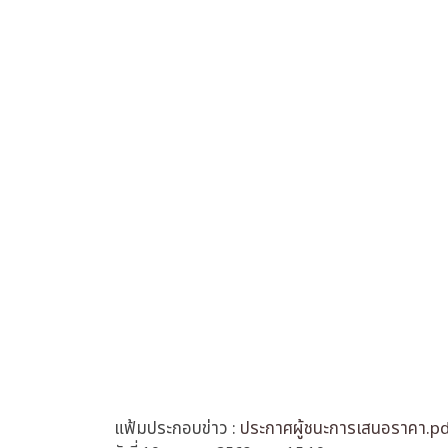
แฟ้มประกอบข่าว :
ประกาศผู้ชนะการเสนอราคา.p