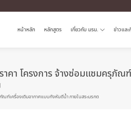
หน้าหลัก
หลักสูตร
เกี่ยวกับ มรน.
ข่าวและ
าคา โครงการ จ้างซ่อมแซมครุภัณฑ์
ต
ภัณฑ์เครื่องเติมอากาศแบบกังหันตีน้ำ ภายในสระมรกต